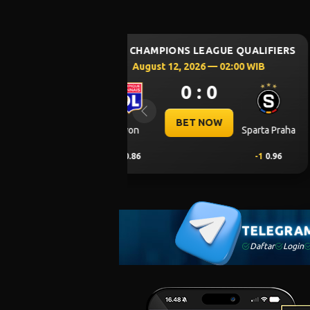
UEFA CHAMPIONS LEAGUE QUALIF
August 11, 2026 — 22:59 WIB
0 : 0
Previous
BET NOW
Union 
Bodo Glimt
Gill
0.75
0.82
-0.75
TELEGRA
Daftar
Login