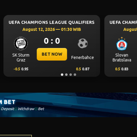
IERS
E-FOOTBALL F24 INTERNATIONAL
E-
FRIENDLY
August 7, 2026 — 22:00 WIB
1 : 0
Saint-
oise
BET NOW
e-Belgium
e-Finland
e-G
1.00
0.25
0.38
-0.25
-0.62
0.0
M BET
Deposit
Withdraw
Bet