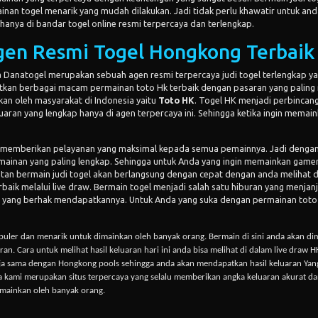
n togel menarik yang mudah dilakukan. Jadi tidak perlu khawatir untuk anda
 hanya di
bandar togel online
resmi terpercaya dan terlengkap.
gen Resmi Togel Hongkong Terbaik
a Danatogel merupakan sebuah agen resmi terpercaya judi togel terlengkap y
patkan berbagai macam permainan toto Hk terbaik dengan pasaran yang palin
kan oleh masyarakat di Indonesia yaitu
Toto HK
. Togel HK menjadi perbincan
uaran yang lengkap hanya di agen terpercaya ini. Sehingga ketika ingin mem
lu memberikan pelayanan yang maksimal kepada semua pemainnya. Jadi denga
ermainan yang paling lengkap. Sehingga untuk Anda yang ingin memainkan game
atan bermain judi togel akan berlangsung dengan cepat dengan anda melihat 
rbaik melalui live draw. Bermain togel menjadi salah satu hiburan yang menja
 yang berhak mendapatkannya. Untuk Anda yang suka dengan permainan toto 
 populer dan menarik untuk dimainkan oleh banyak orang. Bermain di sini anda aka
an. Cara untuk melihat hasil keluaran hari ini anda bisa melihat di dalam live draw HK
rja sama dengan Hongkong pools sehingga anda akan mendapatkan hasil keluaran Yang
a kami merupakan situs terpercaya yang selalu memberikan angka keluaran akurat da
mainkan oleh banyak orang.