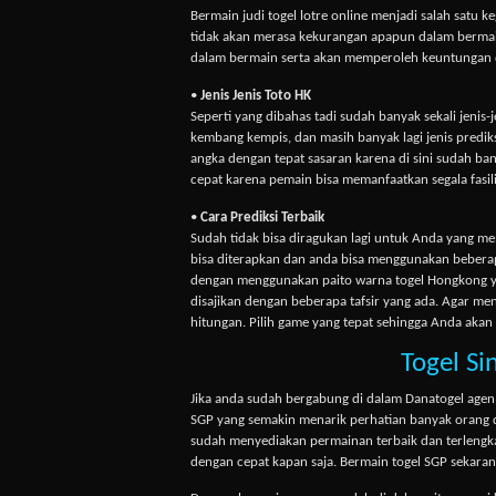
Bermain judi togel lotre online menjadi salah satu
tidak akan merasa kekurangan apapun dalam bermain
dalam bermain serta akan memperoleh keuntungan da
•
Jenis Jenis Toto HK
Seperti yang dibahas tadi sudah banyak sekali jenis
kembang kempis, dan masih banyak lagi jenis prediks
angka dengan tepat sasaran karena di sini sudah b
cepat karena pemain bisa memanfaatkan segala fasil
•
Cara Prediksi Terbaik
Sudah tidak bisa diragukan lagi untuk Anda yang m
bisa diterapkan dan anda bisa menggunakan beberapa
dengan menggunakan paito warna togel Hongkong ya
disajikan dengan beberapa tafsir yang ada. Agar m
hitungan. Pilih game yang tepat sehingga Anda ak
Togel Si
Jika anda sudah bergabung di dalam Danatogel agen
SGP yang semakin menarik perhatian banyak orang di
sudah menyediakan permainan terbaik dan terlengka
dengan cepat kapan saja. Bermain togel SGP sekar