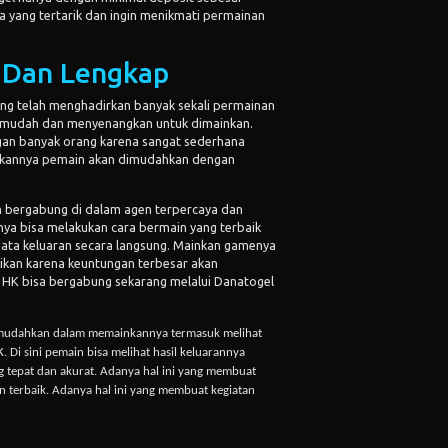
 yang tertarik dan ingin menikmati permainan
 Dan Lengkap
ang telah menghadirkan banyak sekali permainan
g mudah dan menyenangkan untuk dimainkan.
gan banyak orang karena sangat sederhana
ainkannya pemain akan dimudahkan dengan
n bergabung di dalam agen terpercaya dan
nya bisa melakukan cara bermain yang terbaik
data keluaran secara langsung. Mainkan gamenya
njikan karena keuntungan terbesar akan
HK bisa bergabung sekarang melalui Danatogel
n dimudahkan dalam memainkannya termasuk melihat
. Di sini pemain bisa melihat hasil keluarannya
 tepat dan akurat. Adanya hal ini yang membuat
n terbaik. Adanya hal ini yang membuat kegiatan