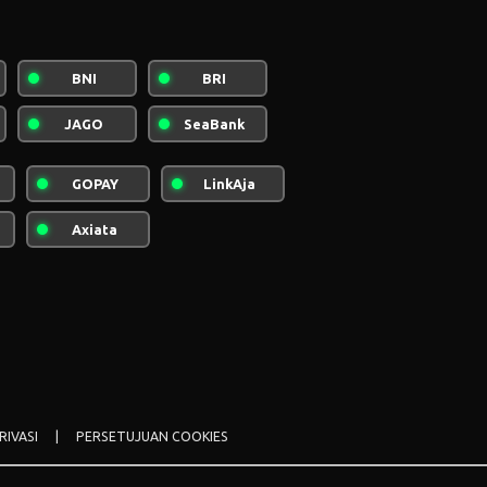
BNI
BRI
JAGO
SeaBank
GOPAY
LinkAja
Axiata
RIVASI
|
PERSETUJUAN COOKIES