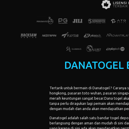
DANATOGEL Ba
Tertarik untuk bermain di
Danatogel
? Caranya s
hongkong, pasaran toto wuhan, pasaran singap
meraih keuntungan sangat besar.Dana togel ak
tanpa perlu diragukan lagi pemain akan menda
dengan mudah dan anda akan mendapatkan perm
Danatogel
adalah salah satu bandar togel depos
berlangsung dengan aman dan mudah di sini dan
uang karena di sini ada akan mendapatkan perm