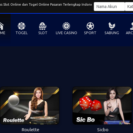
 Online dan Togel Online Pasaran Terlengkap Indonesia
Selamat Datang
ME
TOGEL
SLOT
LIVE CASINO
SPORT
SABUNG
ARC
Roulette
Sicbo