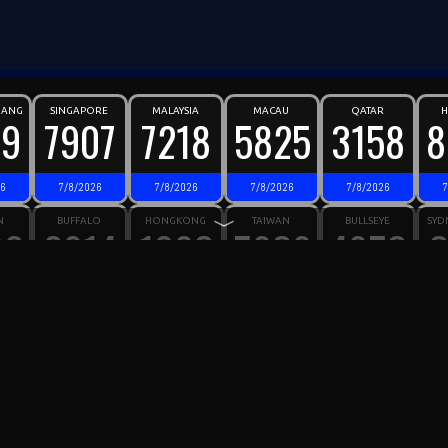
SIANG
SINGAPORE
MALAYSIA
MACAU
QATAR
H
19
7907
7218
5825
3158
8
26
7/8/2026
7/8/2026
7/8/2026
7/8/2026
7
N
BUFFALO
HONGKONG
TAIWAN
BULLSEYE
SYD
96
6914
1083
5838
4853
3
26
7/8/2026
6/8/2026
7/8/2026
7/8/2026
7