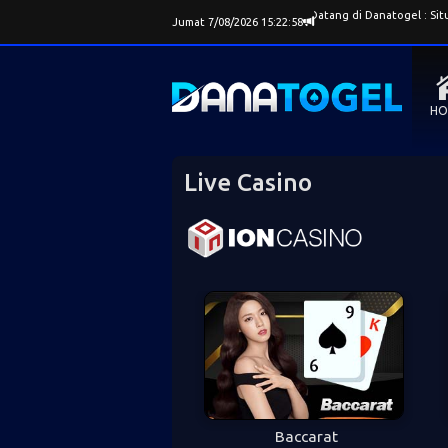
Selamat Datang di Danatogel : Situs Slot
Jumat 7/08/2026 15:22:59
HO
Live Casino
Baccarat