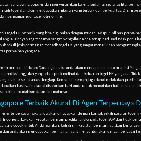
 kegiatan yang paling populer dan menyenangkan karena sudah tersedia fasilitas per
 judi togel dan akan mendapatkan hiburan yang terbaik dan berkualitas. Di sini p
ri permainan judi togel lotre online.
-jenis togel HK menarik yang bisa digunakan dengan mudah. Adapun pilihan permainanny
i angka lainnya yang tentunya sangat menghibur Anda setiap hari. Jadi tidak perlu lag
anyak sekali jenis permainan menarik togel HK yang sangat menarik dan menguntungk
itas permainan yang ada.
emilih bermain di dalam
Danatogel
maka anda akan mendapatkan cara prediksi Yang tep
 prediksi unggulan yang ada seperti melihat data keluaran togel HK yang ada. Tidak 
ng telah tersedia secara lengkap. Kemudian pemain juga dapat melakukan prediksi
endapatkan hasil yang akurat disarankan bagi anda untuk memainkan judi togel dan
an semakin dimudahkan dalam bermainnya.
ngapore Terbaik Akurat Di Agen Terpercaya 
 resmi terpercaya maka anda akan dihadapkan dengan banyak sekali pasaran togel 
 Indonesia. Lakukan kegiatan bermain prediksi angka pada togel SGP dan tidak perl
p yang cocok untuk Anda mainkan. Jadi di sini kegiatan bermainnya akan berlangsun
ang dan anda akan mendapatkan permainan yang menguntungkan dengan berbagai fasi