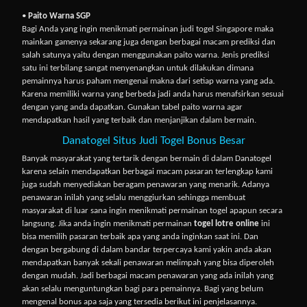
•
Paito Warna SGP
Bagi Anda yang ingin menikmati permainan judi
togel Singapore
maka
mainkan gamenya sekarang juga dengan berbagai macam prediksi dan
salah satunya yaitu dengan menggunakan paito warna. Jenis prediksi
satu ini terbilang sangat menyenangkan untuk dilakukan dimana
pemainnya harus paham mengenai makna dari setiap warna yang ada.
Karena memiliki warna yang berbeda jadi anda harus menafsirkan sesuai
dengan yang anda dapatkan. Gunakan tabel paito warna agar
mendapatkan hasil yang terbaik dan menjanjikan dalam bermain.
Danatogel Situs Judi Togel Bonus Besar
Banyak masyarakat yang tertarik dengan bermain di dalam Danatogel
karena selain mendapatkan berbagai macam pasaran terlengkap kami
juga sudah menyediakan beragam penawaran yang menarik. Adanya
penawaran inilah yang selalu menggiurkan sehingga membuat
masyarakat di luar sana ingin menikmati permainan togel apapun secara
langsung. Jika anda ingin menikmati permainan
togel lotre online
ini
bisa memilih pasaran terbaik apa yang anda inginkan saat ini. Dan
dengan bergabung di dalam bandar terpercaya kami yakin anda akan
mendapatkan banyak sekali penawaran melimpah yang bisa diperoleh
dengan mudah. Jadi berbagai macam penawaran yang ada inilah yang
akan selalu menguntungkan bagi para pemainnya. Bagi yang belum
mengenal bonus apa saja yang tersedia berikut ini penjelasannya.