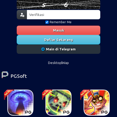
Remember Me
Masuk
Daftar Sekarang
Main di Telegram
Desktop
Wap
PGSoft