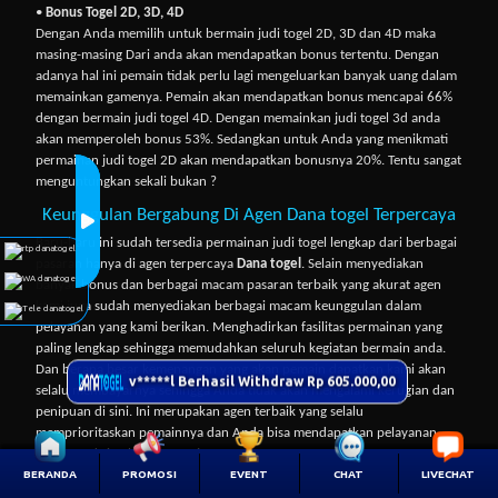
•
Bonus Togel 2D, 3D, 4D
Dengan Anda memilih untuk bermain judi togel 2D, 3D dan 4D maka
masing-masing Dari anda akan mendapatkan bonus tertentu. Dengan
adanya hal ini pemain tidak perlu lagi mengeluarkan banyak uang dalam
memainkan gamenya. Pemain akan mendapatkan bonus mencapai 66%
dengan bermain judi togel 4D. Dengan memainkan judi togel 3d anda
akan memperoleh bonus 53%. Sedangkan untuk Anda yang menikmati
permainan judi togel 2D akan mendapatkan bonusnya 20%. Tentu sangat
menguntungkan sekali bukan ?
Keunggulan Bergabung Di Agen Dana togel Terpercaya
Baru-baru ini sudah tersedia permainan judi togel lengkap dari berbagai
pasaran hanya di agen terpercaya
Dana togel
. Selain menyediakan
banyak bonus dan berbagai macam pasaran terbaik yang akurat agen
kami juga sudah menyediakan berbagai macam keunggulan dalam
pelayanan yang kami berikan. Menghadirkan fasilitas permainan yang
paling lengkap sehingga memudahkan seluruh kegiatan bermain anda.
Dan berapa besar kemenangan yang akan pemain dapatkan kami akan
selalu membayarnya sehingga Anda tidak akan mengalami kerugian dan
penipuan di sini. Ini merupakan agen terbaik yang selalu
memprioritaskan pemainnya dan Anda bisa mendapatkan pelayanan
secara maksimal selama 24 jam.
BERANDA
PROMOSI
EVENT
CHAT
LIVECHAT
Tidak hanya itu saja di sini juga sudah memberikan pelayanan customer