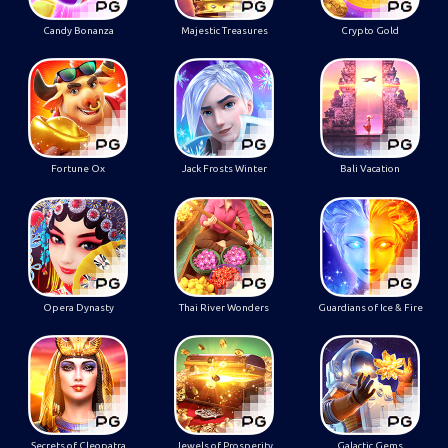
Candy Bonanza
Majestic Treasures
Crypto Gold
Fortune Ox
Jack Frosts Winter
Bali Vacation
Opera Dynasty
Thai River Wonders
Guardians of Ice & Fire
Secrets of Cleopatra
Jewels of Prosperity
Galactic Gems