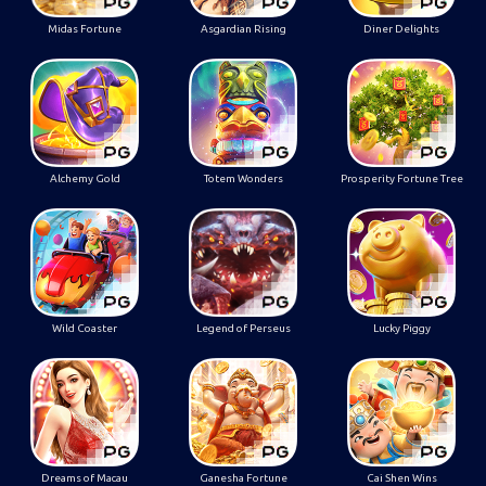
Midas Fortune
Asgardian Rising
Diner Delights
Alchemy Gold
Totem Wonders
Prosperity Fortune Tree
Wild Coaster
Legend of Perseus
Lucky Piggy
Dreams of Macau
Ganesha Fortune
Cai Shen Wins