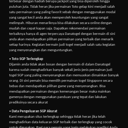
terbesar dengan hadiah berupa jackpot yang bisa diperoleh hingga
puluhan juta. Tidak heran jika permainan Toto gelap kini menjadi salah
satu permainan yang paling favorit sebab dengan menggunakan modal
yang sangat kecil anda akan memperoleh keuntungan yang sangat
melimpah. Hiburan menariknya bisa dilakukan secara online dengan
mudah dan cepat kapan saja. Dapatkan rekomendasi permainan
terbaiknya hanya di agen terpercaya Danatogel dengan bermain di sini
anda akan mendapatkan pilihan permainan yang terbaik dan menarik
setiap harinya. Kegiatan bermain judi togel menjadi salah satu kegiatan
yang menyenangkan dan menguntungkan.
•
Toto SGP Terlengkap
Dijamin anda tidak akan bosan dengan bermain di dalam Danatogel
karena sudah menghadirkan banyak sekali jenis-jenis permainan judi
togel SGP yang paling menyenangkan dan memuaskan dimainkan banyak
orang. Di sini pemain bisa memilih permainan togel Singapore secara
bebas dan mendapatkan pilihan game yang menyenangkan. Bisa
mendapatkan permainan dengan kemenangan besar maka mainkan
gamenya dengan menggunakan panduan yang tepat dan lakukan
prediksinya secara akurat
•
Data Pengeluaran SGP Akurat
Kami merupakan situs terlengkap sehingga tidak heran jika telah
menghadirkan data keluaran SGP terbaik dan terlengkap yang cocok
untuk digunakan. Bagi para pemain yang ingin melakukan prediksi Anda