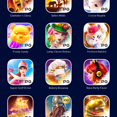
Gladiator's Glory
Safari Wilds
Cruise Royale
Fruity Candy
Lucky Clover Riches
Fortune Rabbit
Super Golf Drive
Bakery Bonanza
Rave Party Fever